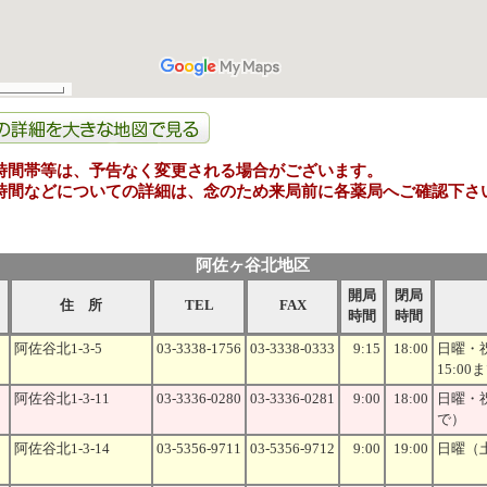
時間帯等は、予告なく変更される場合がございます。
時間などについての詳細は、念のため来局前に各薬局へご確認下さ
阿佐ヶ谷北地区
開局
閉局
住 所
TEL
FAX
時間
時間
阿佐谷北1-3-5
03-3338-1756
03-3338-0333
9:15
18:00
日曜・
15:00
阿佐谷北1-3-11
03-3336-0280
03-3336-0281
9:00
18:00
日曜・祝
で）
阿佐谷北1-3-14
03-5356-9711
03-5356-9712
9:00
19:00
日曜（土