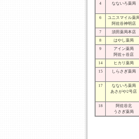
4
なないろ薬局
6
ユニスマイル薬
阿佐谷神明店
7
須田薬局本店
8
はやし薬局
9
アイン薬局
阿佐ヶ谷店
14
ヒカリ薬局
15
しらさぎ薬局
17
なないろ薬局
あさがや2号店
18
阿佐谷北
うさぎ薬局