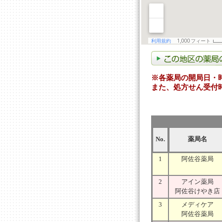
※各薬局の開局日・
また、処方せん受付
No.
薬局名
1
阿佐谷薬局
2
アイン薬局
阿佐谷けやき店
3
メディケア
阿佐谷薬局