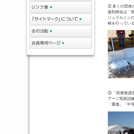
② 多くの団
薬剤師会は「
ジュラルミン
検を行ってい
③ 「医療救
アージ実践訓
「重傷」「中