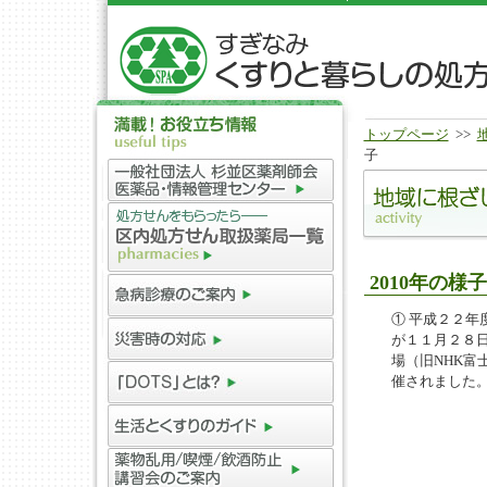
トップページ
>>
子
2010年の様子
① 平成２２年
が１１月２８
場（旧NHK富
催されまし