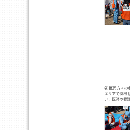
④ 区民方々
エリアで待機
い、医師や看