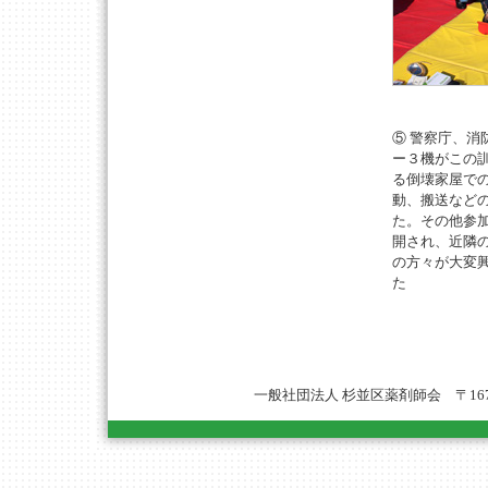
⑤ 警察庁、消
ー３機がこの
る倒壊家屋で
動、搬送など
た。その他参
開され、近隣
の方々が大変
た
一般社団法人 杉並区薬剤師会 〒167-0051 